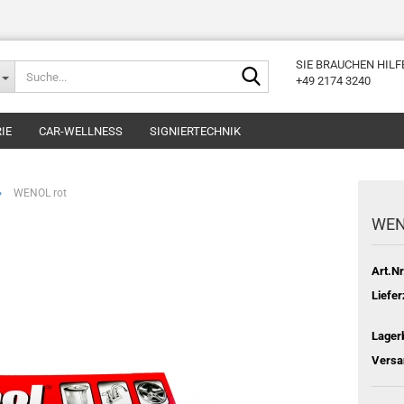
SIE BRAUCHEN HILF
Suche...
+49 2174 3240
IE
CAR-WELLNESS
SIGNIERTECHNIK
»
WENOL rot
WEN
Art.Nr
Liefer
Lager
Versa