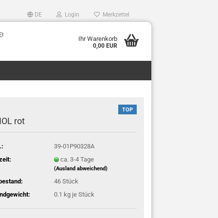
DE
Login
Merkzettel
E!
Ihr Warenkorb
0,00 EUR
TOP
OL rot
.:
39-01P90328A
zeit:
ca. 3-4 Tage
(Ausland abweichend)
bestand:
46
Stück
ndgewicht:
0.1
kg je Stück