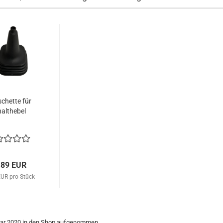
chette für
althebel
,89 EUR
EUR pro Stück
nuar 2020 in den Shop aufgenommen.