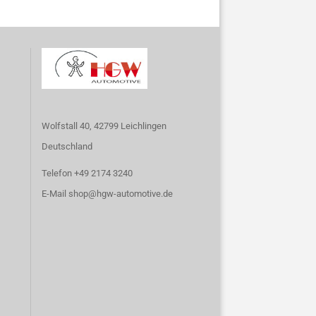
Wolfstall 40, 42799 Leichlingen
Deutschland
Telefon +49 2174 3240
E-Mail
shop@hgw-automotive.de