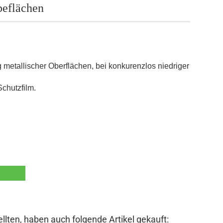
beflächen
 metallischer Oberflächen, bei konkurenzlos niedriger
chutzfilm.
llten, haben auch folgende Artikel gekauft: