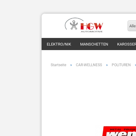
Alle
ELEKTRO/NIK
MANSCHETTEN
KAROSSER
»
»
Startseite
CAR-WELLNESS
POLITUREN